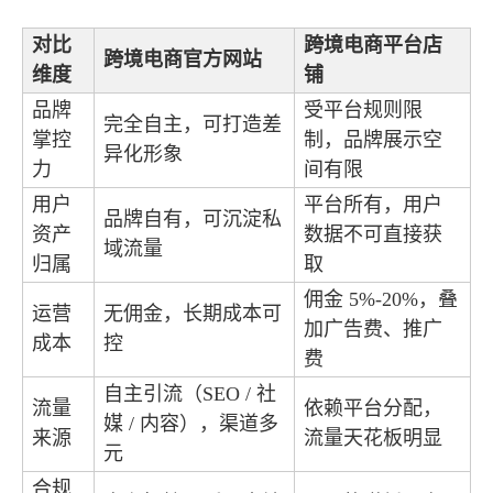
对比
跨境电商平台店
跨境电商官方网站
维度
铺
品牌
受平台规则限
完全自主，可打造差
掌控
制，品牌展示空
异化形象
力
间有限
用户
平台所有，用户
品牌自有，可沉淀私
资产
数据不可直接获
域流量
归属
取
佣金 5%-20%，叠
运营
无佣金，长期成本可
加广告费、推广
成本
控
费
自主引流（SEO / 社
流量
依赖平台分配，
媒 / 内容），渠道多
来源
流量天花板明显
元
合规