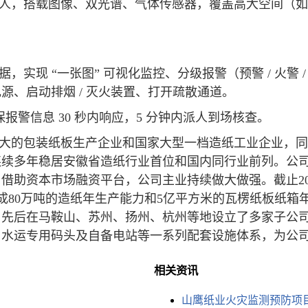
人，搭载图像、双光谱、气体传感器，覆盖高大空间（如厂
实现 “一张图” 可视化监控、分级报警（预警 / 火警 /
、启动排烟 / 灭火装置、打开疏散通道。
保报警信息 30 秒内响应，5 分钟内派人到场核查。
大的包装纸板生产企业和国家大型一档造纸工业企业，同
多年稳居安徽省造纸行业首位和国内同行业前列。公司于2
。借助资本市场融资平台，公司主业持续做大做强。截止2007
司已形成80万吨的造纸年生产能力和5亿平方米的瓦楞纸板
，先后在马鞍山、苏州、扬州、杭州等地设立了多家子公
、水运专用码头及自备电站等一系列配套设施体系，为公
相关资讯
山鹰纸业火灾监测预防项