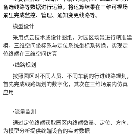
备选线路等数据进行运算，将运算结果在三维可视场
景里完成监控、管理、通知变更线路等。
模型设计
采用点云技术或设计图纸，对园区场景进行精准建
模，三维空间坐标系与定位系统坐标系转换，实现定
位终端在三维空间仿真
•
线路规划
按照园区对不同人员、不同车辆的行进线路规划，
首先完成线路规划的数字化，其次在三维场景内仿真
应用
区对不同人员、不同车辆的行进线路规划，首先
完成线路规划的数字化，其次在三维场景内仿真应用
•
流量监测
通过定位终端获取园区内终端数量、定位、方向、
为模型分析提供终端设备的实时数据
通过定位终端获