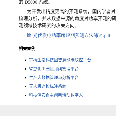
的 D5000 系统。
为开发出精度更高的预测系统，国内学者对
梳理分析，并从数据来源的角度对功率预测的
测领域技术研究的攻关方向。
光伏发电功率超短期预测方法综述.pdf
相关案例
宇桥生态科技园智慧能碳双控平台
智慧化工园区封闭管理平台
生产大数据管理与分析平台
无人机巡检标注系统
科技保安自主创新活动数字人