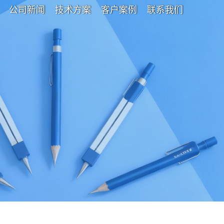
公司新闻
技术方案
客户案例
联系我们